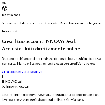
LT154
Lotto
LT154
ACCESSORI CAPS & BEANIES
E-commerce accessori moda - 616 pz
W210: 360 | RC018J: 157 | RC031X: 91 | RC028J: 8 · 4 colori
Claret
Navy
Red
White
Taglie:
ND