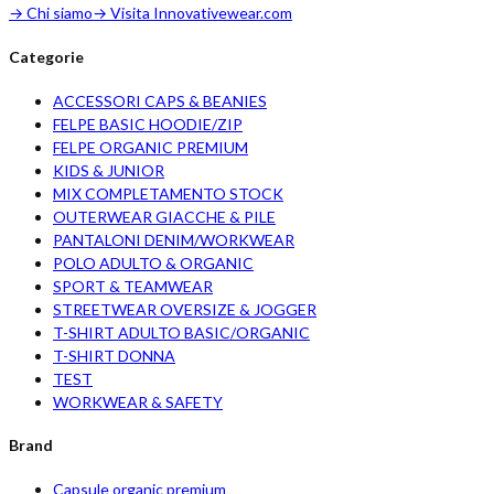
616
pezzi nel lotto
0,65 €
/ pz medio
399,90 €
importo
lotto
Klarna.
o in 3 rate da
133,30 €
con
o
Dettaglio
Aggiungi
Aggiungi lotto