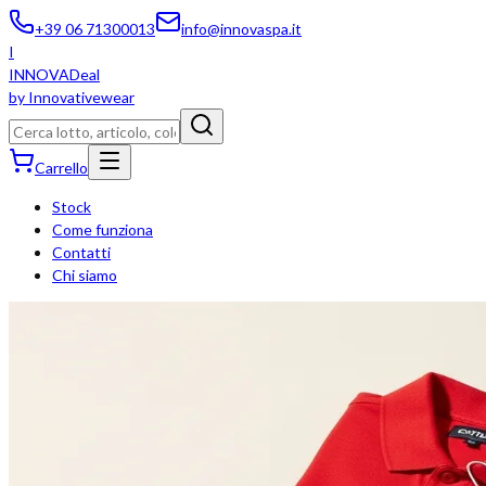
+39 06 71300013
info@innovaspa.it
I
INNOVADeal
by Innovativewear
Carrello
Stock
Come funziona
Contatti
Chi siamo